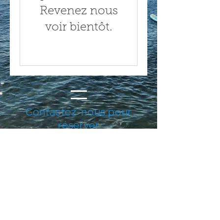
Revenez nous
voir bientôt.
Contactez-nous pour
réserver
+1 (767) 315-1069
oemanagementdominica@g
mail.com
Suivez-nous