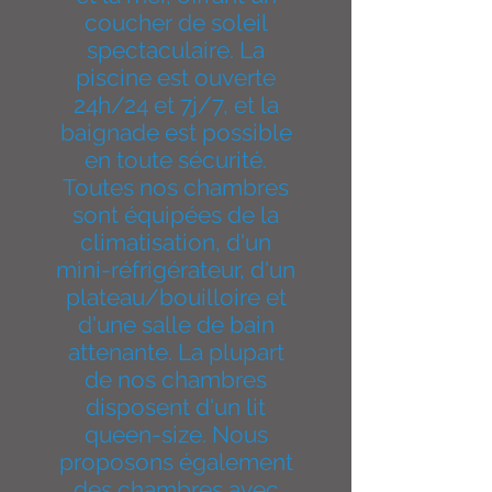
coucher de soleil
spectaculaire. La
piscine est ouverte
24h/24 et 7j/7, et la
baignade est possible
en toute sécurité.
Toutes nos chambres
sont équipées de la
climatisation, d'un
mini-réfrigérateur, d'un
plateau/bouilloire et
d'une salle de bain
attenante. La plupart
de nos chambres
disposent d'un lit
queen-size. Nous
proposons également
des chambres avec