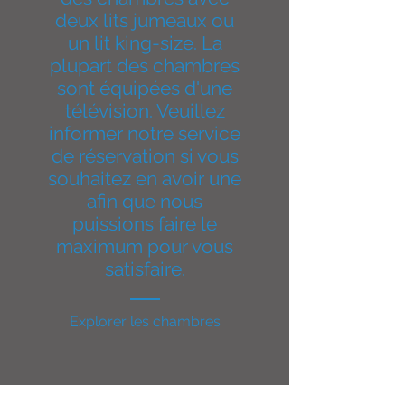
deux lits jumeaux ou
un lit king-size. La
plupart des chambres
sont équipées d'une
télévision. Veuillez
informer notre service
de réservation si vous
souhaitez en avoir une
afin que nous
puissions faire le
maximum pour vous
satisfaire.
Explorer les chambres