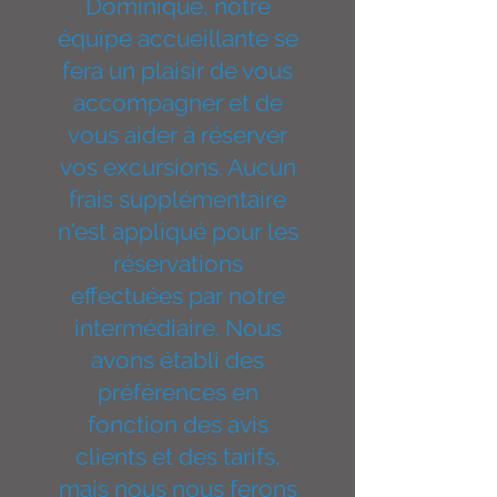
Dominique, notre
équipe accueillante se
fera un plaisir de vous
accompagner et de
vous aider à réserver
vos excursions. Aucun
frais supplémentaire
n'est appliqué pour les
réservations
effectuées par notre
intermédiaire. Nous
avons établi des
préférences en
fonction des avis
clients et des tarifs,
mais nous nous ferons