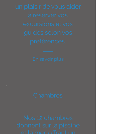
un plaisir de vous aider
à réserver vos
excursions et vos
guides selon vos
préférences.
En savoir plus
Chambres
Nos 12 chambres
donnent sur la piscine
et la mer, offrant un